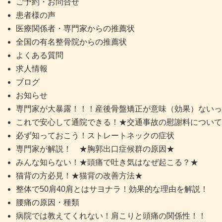
ご予約・お問合せ
患者様の声
医療関係者・専門家からの推薦状
全国の有名整骨院からの推薦状
よくある質問
求人情報
ブログ
お知らせ
専門家が大暴露！！！産後骨盤矯正が意味（効果）ないっ
これで安心して通院できる！★交通事故の慰謝料について
必ず知っておこう！ストレートネックの症状
専門家が解説！ ★胸郭出口症候群の原因★
みんな知らない！★頭痛で吐き気はなぜ起こる？★
猫背の方必見！★猫背の改善方法★
整体で50肩40肩とはサヨナラ！効果的な理由を解説！
腰痛の原因・種類
病院では教えてくれない！肩こりと頭痛の関係性！！