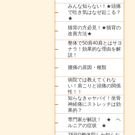
みんな知らない！★頭痛
で吐き気はなぜ起こる？
★
猫背の方必見！★猫背の
改善方法★
整体で50肩40肩とはサヨ
ナラ！効果的な理由を解
説！
腰痛の原因・種類
病院では教えてくれな
い！肩こりと頭痛の関係
性！！
知らなきゃヤバイ！坐骨
神経痛にストレッチは効
果的？
専門家が解説！ ★ ヘ
ルニアの症状 ★
ZERO整体院しか知らな