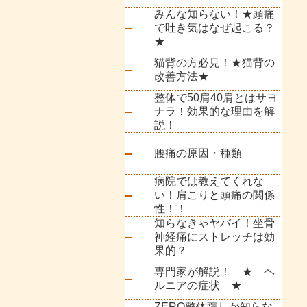
みんな知らない！★頭痛
で吐き気はなぜ起こる？
★
猫背の方必見！★猫背の
改善方法★
整体で50肩40肩とはサヨ
ナラ！効果的な理由を解
説！
腰痛の原因・種類
病院では教えてくれな
い！肩こりと頭痛の関係
性！！
知らなきゃヤバイ！坐骨
神経痛にストレッチは効
果的？
専門家が解説！ ★ ヘ
ルニアの症状 ★
ZERO整体院しか知らな